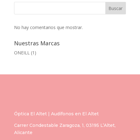
Buscar
No hay comentarios que mostrar.
Nuestras Marcas
ONEILL
(1)
Óptica El Altet | Audífonos en El Altet
Carrer Condestable Zaragoza, 1, 03195 L’Altet,
Alicante