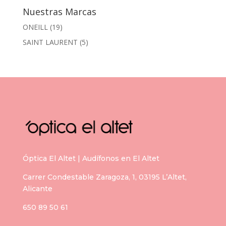
Nuestras Marcas
ONEILL
(19)
SAINT LAURENT
(5)
Óptica El Altet | Audífonos en El Altet
Carrer Condestable Zaragoza, 1, 03195 L’Altet,
Alicante
650 89 50 61