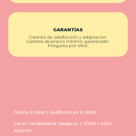
GARANTÍAS
Garantía de satisfacción y adaptación.
Garantía de precio mínimo garantizado.
Pregunta por ellos.
Óptica El Altet | Audífonos en El Altet
Carrer Condestable Zaragoza, 1, 03195 L’Altet,
Alicante