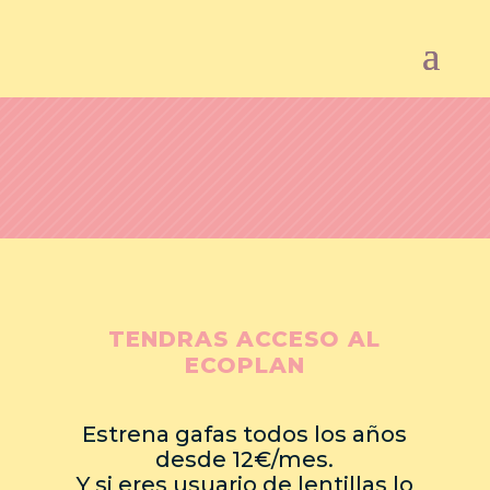
¡Ahora nos preocupamos por ti!
DISFRUTA TODAS LAS
VENTAJAS
TENDRAS ACCESO AL
ECOPLAN
Estrena gafas todos los años
desde 12€/mes.
Y si eres usuario de lentillas lo