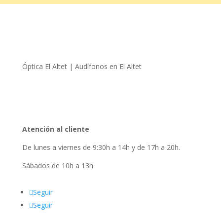
Óptica El Altet | Audífonos en El Altet
Carrer Condestable Zaragoza, 1, 03195 L’Altet, Alicante
650 89 50 61
Atención al cliente
De lunes a viernes de 9:30h a 14h y de 17h a 20h.
Sábados de 10h a 13h
Seguir
Seguir