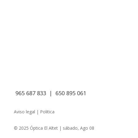
Blog
Gran Alacant
Arenales del Sol
San Juan
Torrellano
Urbanova
965 687 833 | 650 895 061
Aviso legal | Politica
© 2025 Óptica El Altet | sábado, Ago 08