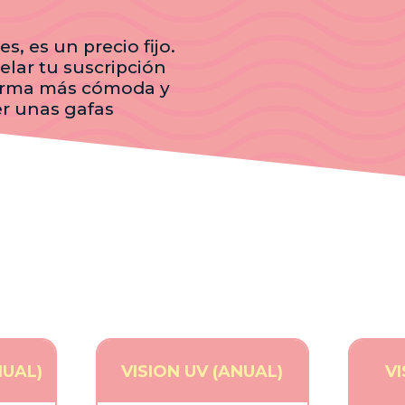
s, es un precio fijo.
elar tu suscripción
forma más cómoda y
er unas gafas
NUAL)
VISION UV (ANUAL)
V