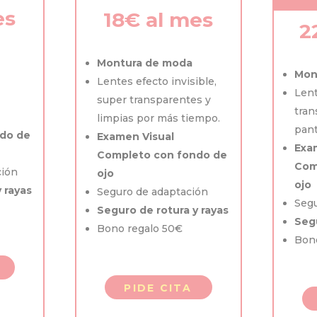
es
18€ al mes
2
Montura de moda
Mon
Lentes efecto invisible,
Lent
super transparentes y
tran
limpias por más tiempo.
pant
do de
Examen Visual
Exa
Completo con fondo de
Com
ción
ojo
ojo
 rayas
Seguro de adaptación
Segu
Seguro de rotura y rayas
Segu
Bono regalo 50€
Bon
PIDE CITA