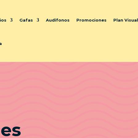
ios
Gafas
Audífonos
Promociones
Plan Visua
a
es