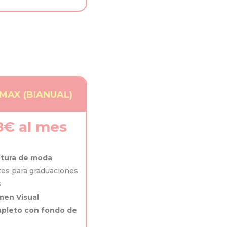
MAX (BIANUAL)
8€ al mes
tura de moda
es para graduaciones
s
men Visual
pleto con fondo de