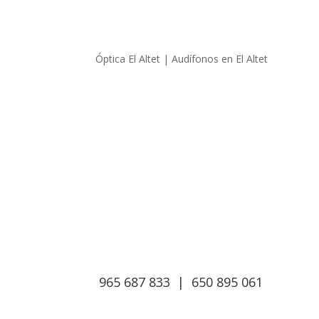
Óptica El Altet | Audífonos en El Altet
Carrer Condestable Zaragoza, 1, 03195 L’Altet,
Alicante
650 89 50 61
965 687 833 | 650 895 061