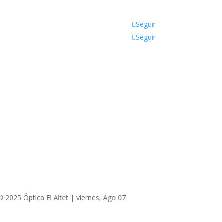
Seguir
Seguir
Blog
Gran Alacant
Arenales del Sol
San Juan
Torrellano
Urbanova
© 2025 Óptica El Altet | viernes, Ago 07