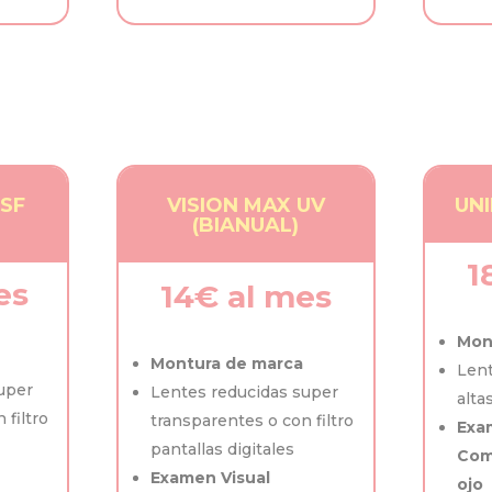
ASF
VISION MAX UV
UNI
(BIANUAL)
1
es
14€ al mes
Mon
Montura de marca
Lent
uper
Lentes reducidas super
alta
 filtro
transparentes o con filtro
Exa
pantallas digitales
Com
Examen Visual
ojo