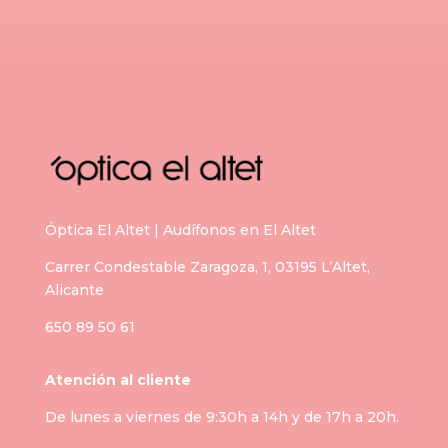
Óptica El Altet | Audífonos en El Altet
Carrer Condestable Zaragoza, 1, 03195 L’Altet,
Alicante
650 89 50 61
Atención al cliente
De lunes a viernes de 9:30h a 14h y de 17h a 20h.